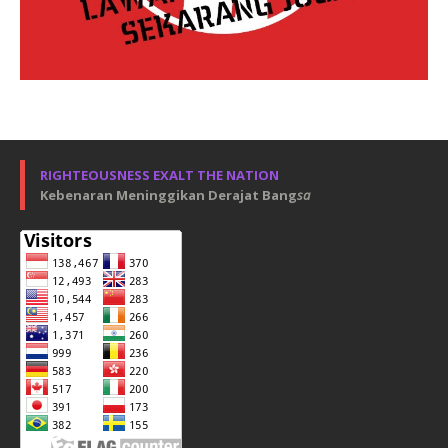
RIGHTEOUSNESS EXALT THE NATION
Kebenaran Meninggikan Derajat Bang
sa