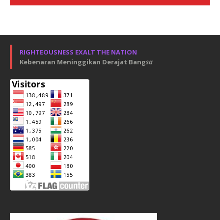
RIGHTEOUSNESS EXALT THE NATION
Kebenaran Meninggikan Derajat Bang
sa