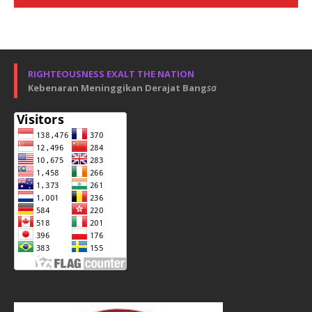
RIGHTEOUSNESS EXALT THE NATION
Kebenaran Meninggikan Derajat Bang
sa