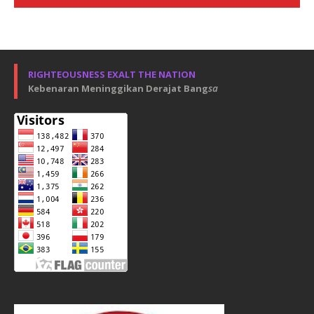
RIGHTEOUSNESS EXALT THE NATION
Kebenaran Meninggikan Derajat Bang
sa