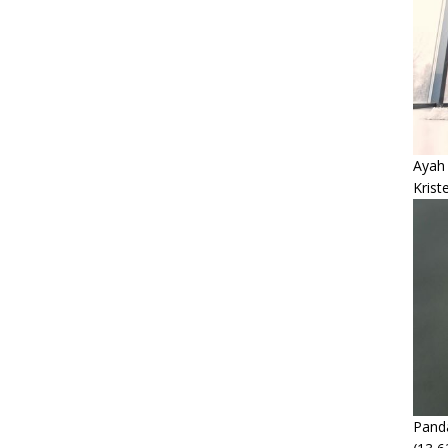
Ayah
Krist
Panda