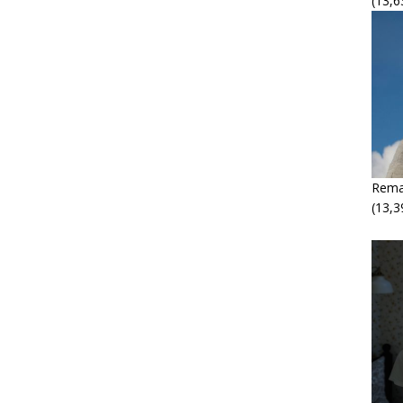
(13,6
Rema
(13,3