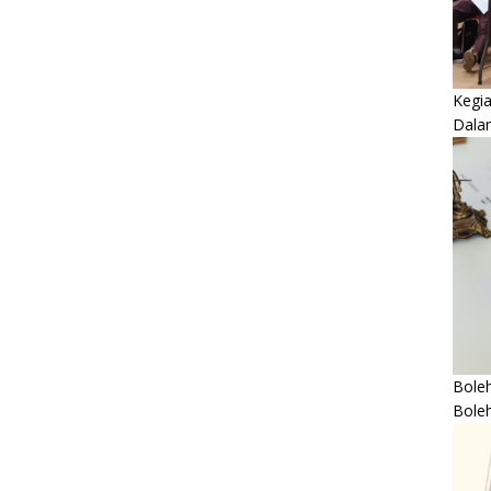
Kegi
Dala
Boleh
Bole