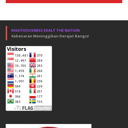
RIGHTEOUSNESS EXALT THE NATION
Kebenaran Meninggikan Derajat Bang
sa