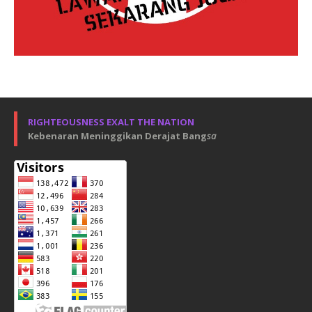
RIGHTEOUSNESS EXALT THE NATION
Kebenaran Meninggikan Derajat Bang
sa