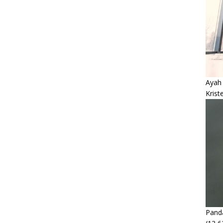
Ayah
Krist
Panda