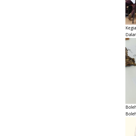
Kegi
Dala
Boleh
Bole