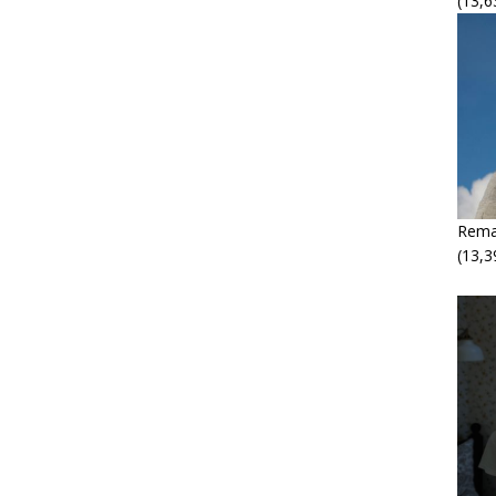
(13,6
Rema
(13,3