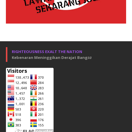
RIGHTEOUSNESS EXALT THE NATION
Kebenaran Meninggikan Derajat Bang
sa