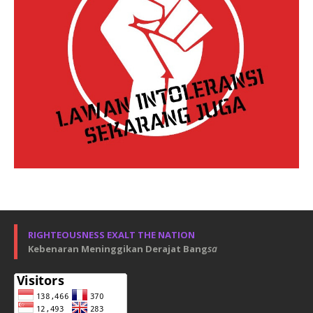
RIGHTEOUSNESS EXALT THE NATION
Kebenaran Meninggikan Derajat Bang
sa