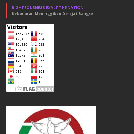
RIGHTEOUSNESS EXALT THE NATION
Kebenaran Meninggikan Derajat Bang
sa