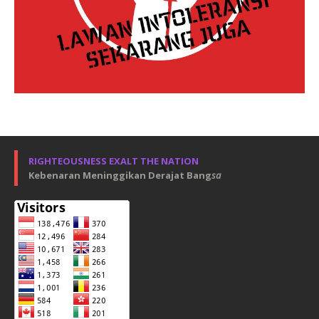
RIGHTEOUSNESS EXALT THE NATION
Kebenaran Meninggikan Derajat Bang
sa