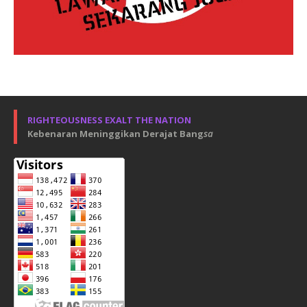
RIGHTEOUSNESS EXALT THE NATION
Kebenaran Meninggikan Derajat Bang
sa