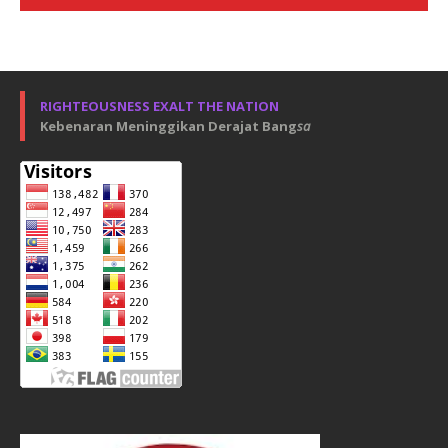
RIGHTEOUSNESS EXALT THE NATION
Kebenaran Meninggikan Derajat Bang
sa