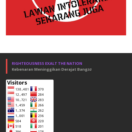
RIGHTEOUSNESS EXALT THE NATION
Kebenaran Meninggikan Derajat Bang
sa