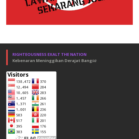
RIGHTEOUSNESS EXALT THE NATION
Kebenaran Meninggikan Derajat Bang
sa