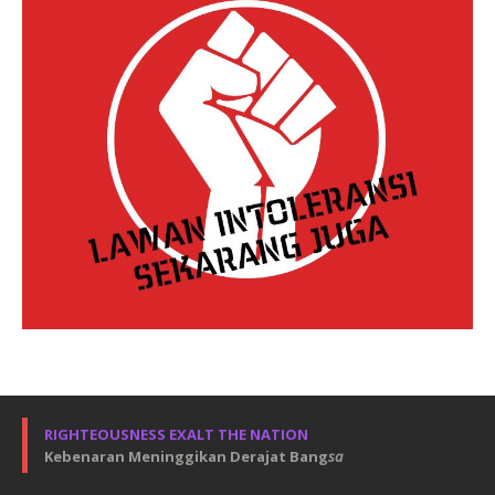
RIGHTEOUSNESS EXALT THE NATION
Kebenaran Meninggikan Derajat Bang
sa