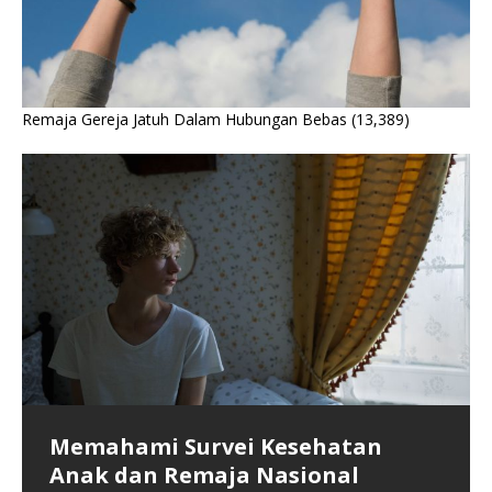
Remaja Gereja Jatuh Dalam Hubungan Bebas
(13,389)
Memahami Survei Kesehatan
Krisis Kesehatan Fisik dan Mental
Kegiatan MKDN Menjadikan Satu
Anak dan Remaja Nasional
Generasi Penerus Bangsa
Gereja-gereja Dalam Doa