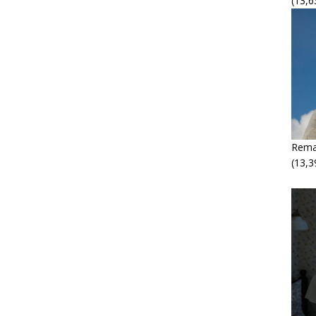
(13,6
Rema
(13,3