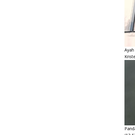
Ayah
Krist
Panda