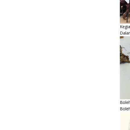
Kegi
Dala
Boleh
Bole