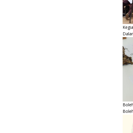
Kegi
Dala
Boleh
Bole