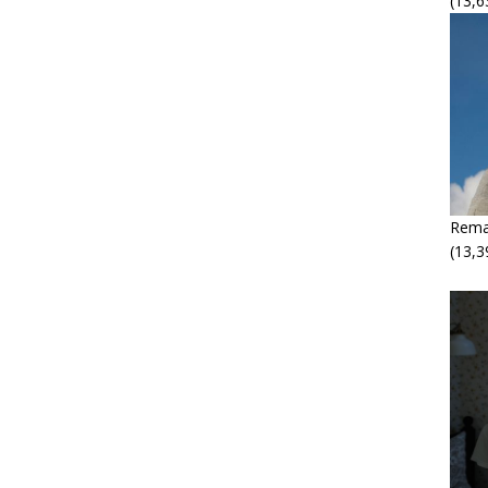
(13,6
Rema
(13,3