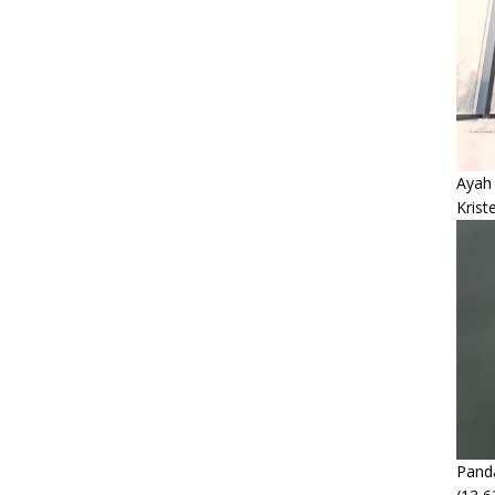
Ayah
Krist
Panda