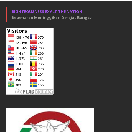
RIGHTEOUSNESS EXALT THE NATION
Kebenaran Meninggikan Derajat Bang
sa