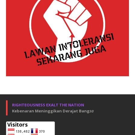
RIGHTEOUSNESS EXALT THE NATION
Kebenaran Meninggikan Derajat Bang
sa