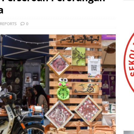
a
 REPORTS
0