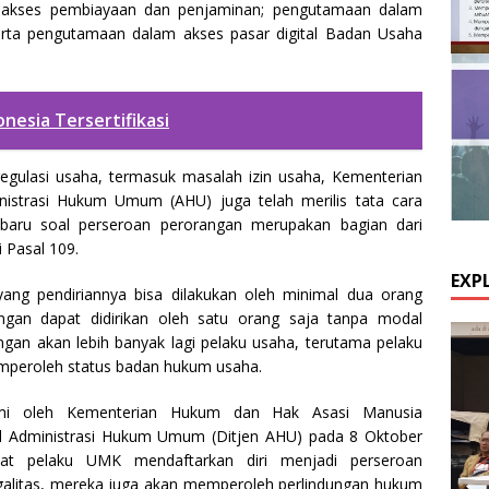
or; akses pembiayaan dan penjaminan; pengutamaan dalam
erta pengutamaan dalam akses pasar digital Badan Usaha
nesia Tersertifikasi
egulasi usaha, termasuk masalah izin usaha, Kementerian
istrasi Hukum Umum (AHU) juga telah merilis tata cara
i baru soal perseroan perorangan merupakan bagian dari
 Pasal 109.
EXP
ang pendiriannya bisa dilakukan oleh minimal dua orang
gan dapat didirikan oleh satu orang saja tanpa modal
ngan akan lebih banyak lagi pelaku usaha, terutama pelaku
emperoleh status badan hukum usaha.
resmi oleh Kementerian Hukum dan Hak Asasi Manusia
al Administrasi Hukum Umum (Ditjen AHU) pada 8 Oktober
at pelaku UMK mendaftarkan diri menjadi perseroan
egalitas, mereka juga akan memperoleh perlindungan hukum