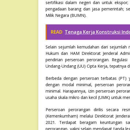
sertifikasi dalam negeri dan untuk eksp
pengadaan barang dan jasa pemerintah; s
Milik Negara (BUMN).
READ
Tenaga Kerja Konstruksi Indo
Selain sejumlah kemudahan dari sejumlah r
Hukum dan HAM Direktorat Jenderal Admin
pendirian perseroan perorangan. Regulas
Undang-Undang (UU) Cipta Kerja, tepatnya di
Berbeda dengan perseroan terbatas (PT) y
dengan modal minimal, perseroan peroran
minimal. Harapannya, izin perseroan perora
usaha skala mikro dan kecil (UMK) untuk m
Perseroan perorangan dirilis secara 
(Kemenkumham) melalui Direktorat Jender
2021. Terdapat beragam keuntungan sa
perorangan, yakni selain mendapat tanda l