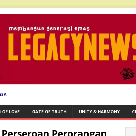
GSA
 OF LOVE
GATE OF TRUTH
UNITY & HARMONY
C
l Perseroan Perorangan