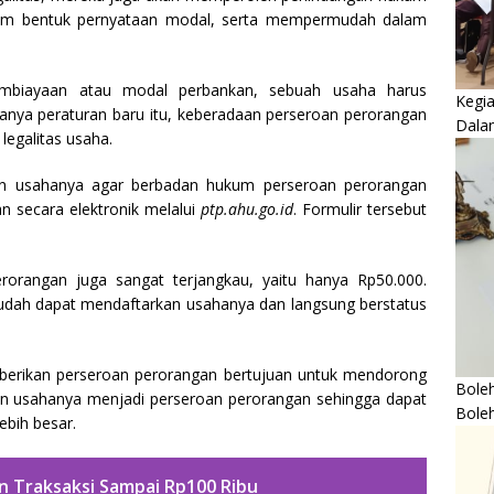
lam bentuk pernyataan modal, serta mempermudah dalam
embiayaan atau modal perbankan, sebuah usaha harus
Kegi
anya peraturan baru itu, keberadaan perseroan perorangan
Dala
egalitas usaha.
an usahanya agar berbadan hukum perseroan perorangan
n secara elektronik melalui
ptp.ahu.go.id
. Formulir tersebut
erorangan juga sangat terjangkau, yaitu hanya Rp50.000.
sudah dapat mendaftarkan usahanya dan langsung berstatus
berikan perseroan perorangan bertujuan untuk mendorong
Boleh
n usahanya menjadi perseroan perorangan sehingga dapat
Bole
bih besar.
en Traksaksi Sampai Rp100 Ribu