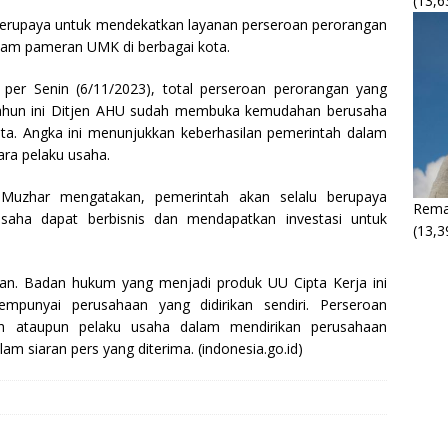
(13,6
 berupaya untuk mendekatkan layanan perseroan perorangan
alam pameran UMK di berbagai kota.
per Senin (6/11/2023), total perseroan perorangan yang
 tahun ini Ditjen AHU sudah membuka kemudahan berusaha
ta. Angka ini menunjukkan keberhasilan pemerintah dalam
ra pelaku usaha.
 Muzhar mengatakan, pemerintah akan selalu berupaya
Rema
saha dapat berbisnis dan mendapatkan investasi untuk
(13,3
gan. Badan hukum yang menjadi produk UU Cipta Kerja ini
punyai perusahaan yang didirikan sendiri. Perseroan
ah ataupun pelaku usaha dalam mendirikan perusahaan
 siaran pers yang diterima. (indonesia.go.id)
M
M
P