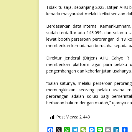
Tidak itu saja, sepanjang 2023, Ditjen AHU
kepada masyarakat melalui keikutsertaan d
Berdasarkan data internal Kemenkumham, 
sudah terdaftar ada 143.099, dan selama
lewat booth perseroan perorangan di 18 ko
memberikan kemudahan berusaha kepada pa
Direktur Jenderal (Dirjen) AHU Cahyo R
memberikan platform agar para pelaku u
pengembangan dan keberlanjutan usahanya.
“Salah satunya, melalui perseroan peroran
memungkinkan seorang pelaku usaha mem
perorangan adalah solusi bagi pemerint
berbadan hukum dengan mudah,” ujarnya dalam
Post Views:
2,443
F
X
W
T
W
M
L
E
L
S