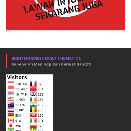
RIGHTEOUSNESS EXALT THE NATION
Kebenaran Meninggikan Derajat Bang
sa