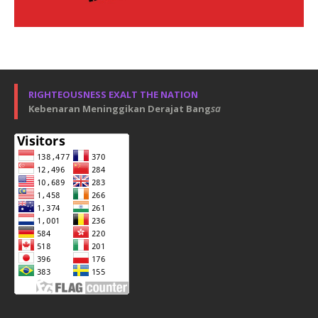
RIGHTEOUSNESS EXALT THE NATION
Kebenaran Meninggikan Derajat Bang
sa