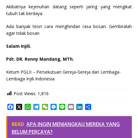
Akibatnya kejenuhan datang seperti jaring yang mengikat
tubuh tak berdaya.
Ada banyak teori cara menghindari rasa bosan. Gembiralah
agar tidak bosan
Salam Injili.
Pdt. DR. Ronny Mandang, MTh.
Ketum PGLII – Persekutuan Gereja-Gereja dan Lembaga-
Lembaga Injili Indonesia
Post Views:
1,816
F
X
W
T
W
M
L
E
L
S
a
h
e
e
e
i
m
i
h
c
a
l
C
s
n
a
n
a
READ
APA INGIN MENJANGKAU MEREKA YANG
e
t
e
h
s
e
i
k
r
b
s
g
a
e
l
e
e
BELUM PERCAYA?
o
A
r
t
n
d