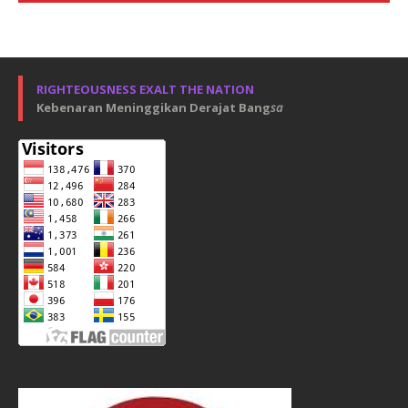
RIGHTEOUSNESS EXALT THE NATION
Kebenaran Meninggikan Derajat Bang
sa