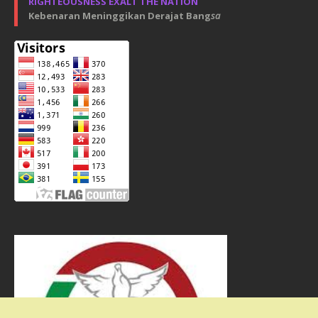
RIGHTEOUSNESS EXALT THE NATION
Kebenaran Meninggikan Derajat Bang
sa