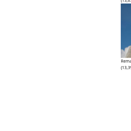
(13,6
Rema
(13,3
M
M
P