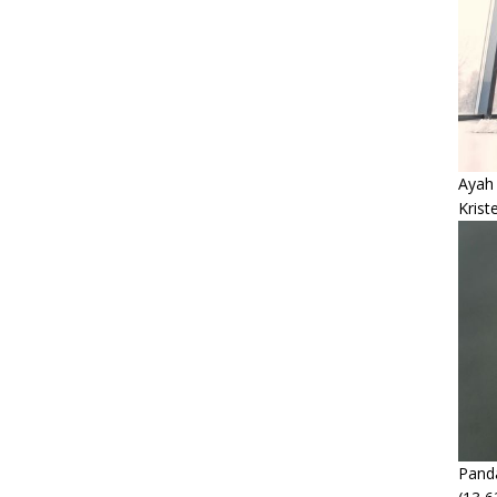
Ayah
Krist
Panda