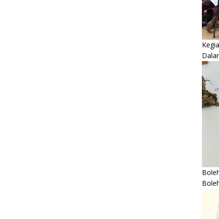
Kegi
Dala
Boleh
Bole