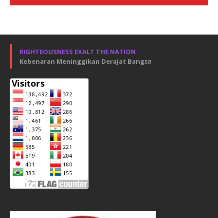
RIGHTEOUSNESS EXALT THE NATION
Kebenaran Meninggikan Derajat Bang
sa