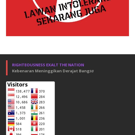
RIGHTEOUSNESS EXALT THE NATION
Kebenaran Meninggikan Derajat Bang
sa