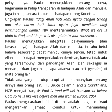
pelayanannya. Paulus menunjukkan tentang dirinya,
bagaimana ia hidup transparan di hadapan Allah dan manusia.
juga ia hidup secara terbuka di hadapan orang Korintus.
Ungkapan Paulus:
“Bagi Allah hati kami nyata dengan terang
dan aku harap hati kami nyata juga demikian bagi
pertimbangan kamu.”
NIV menterjemahkan:
What we are is
plain to God, and I hope it is also plain to your conscience
.
Paulus menunjukkan integritas pelayanannya (dan
kerasulannya) di hadapan Allah dan manusia. Ia tahu betul
bahwa seseorang dapat menipu dirinya sendiri, tetapi untuk
Allah ia tidak dapat memperlakukan demikian, karena tidak ada
yang tersembunyi dari pandangan Allah. Dan sekaligus ia
menampakkan juga hidup apa adanya atau asli (
genuine
) di
mata orang lain.
Tidak ada yang ia tutup-tutupi atau sembunyikan tentang
dirinya dari orang lain. F.F. Bruce dalam 1 and 2 Corinthians,
NCB mengatakan,
As Paul is (and will be) transparent before
God, so he is likewise before men and women (Bruce, 206)
.
Paulus mengutarakan hal-hal di atas adalah dengan maksud
mengarahkan jemaat Korintus untuk memandang