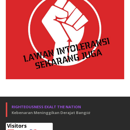
RIGHTEOUSNESS EXALT THE NATION
Kebenaran Meninggikan Derajat Bang
sa