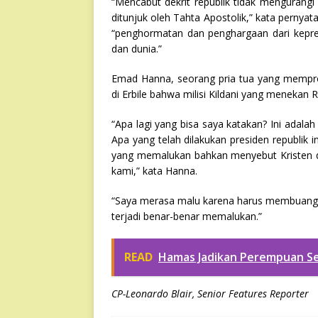
“Mencabut dekrit republik tidak mengurangi
ditunjuk oleh Tahta Apostolik,” kata perny
“penghormatan dan penghargaan dari kepres
dan dunia.”
Emad Hanna, seorang pria tua yang mempr
di Erbile bahwa milisi Kildani yang menekan
“Apa lagi yang bisa saya katakan? Ini adalah
Apa yang telah dilakukan presiden republik in
yang memalukan bahkan menyebut Kristen 
kami,” kata Hanna.
“Saya merasa malu karena harus membuang-
terjadi benar-benar memalukan.”
READ
Hamas Jadikan Perempuan Se
CP-Leonardo Blair, Senior Features Reporter