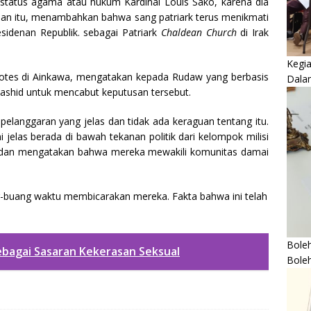
 status agama atau hukum Kardinal Louis Sako, karena dia
ataan itu, menambahkan bahwa sang patriark terus menikmati
idenan Republik. sebagai Patriark
Chaldean Church
di Irak
Kegi
otes di Ainkawa, mengatakan kepada Rudaw yang berbasis
Dala
 Rashid untuk mencabut keputusan tersebut.
 pelanggaran yang jelas dan tidak ada keraguan tentang itu.
i jelas berada di bawah tekanan politik dari kelompok milisi
dan mengatakan bahwa mereka mewakili komunitas damai
buang waktu membicarakan mereka. Fakta bahwa ini telah
Boleh
bagai Sasaran Kekerasan Seksual
Bole