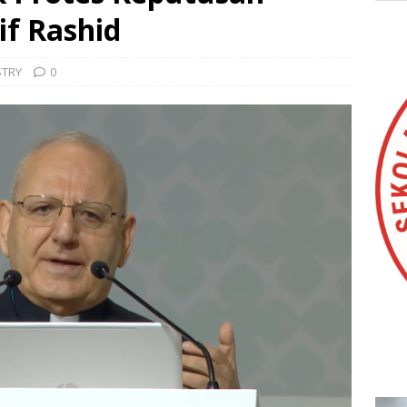
if Rashid
STRY
0