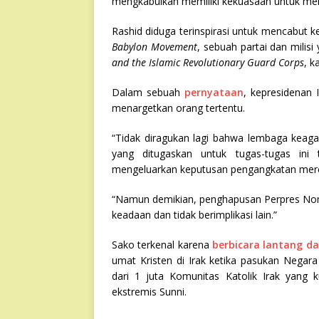
mengkabulkan memiliki kekuasaan untuk m
Rashid diduga terinspirasi untuk mencabut k
Babylon Movement
, sebuah partai dan milisi
and the Islamic Revolutionary Guard Corps
, k
Dalam sebuah
pernyataan
, kepresidenan
menargetkan orang tertentu.
“Tidak diragukan lagi bahwa lembaga keag
yang ditugaskan untuk tugas-tugas ini
mengeluarkan keputusan pengangkatan merek
“Namun demikian, penghapusan Perpres No
keadaan dan tidak berimplikasi lain.”
Sako terkenal karena
berbicara lantang da
umat Kristen di Irak ketika pasukan Nega
dari 1 juta Komunitas Katolik Irak yang k
ekstremis Sunni.