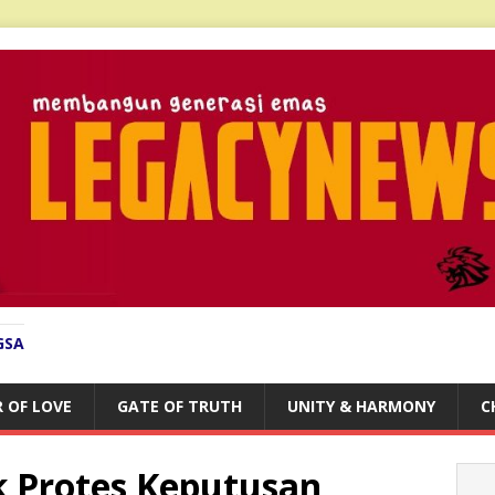
GSA
 OF LOVE
GATE OF TRUTH
UNITY & HARMONY
C
ak Protes Keputusan