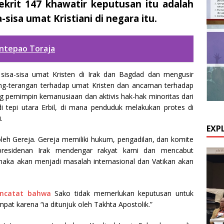
ekrit 147 khawatir keputusan itu adalah
-sisa umat Kristiani di negara itu.
Rantepao Toraja
 sisa-sisa umat Kristen di Irak dan Bagdad dan mengusir
ang-terangan terhadap umat Kristen dan ancaman terhadap
g pemimpin kemanusiaan dan aktivis hak-hak minoritas dari
di tepi utara Erbil, di mana penduduk melakukan protes di
.
EXP
 oleh Gereja. Gereja memiliki hukum, pengadilan, dan komite
kepresidenan Irak mendengar rakyat kami dan mencabut
k maka akan menjadi masalah internasional dan Vatikan akan
ncatat bahwa
Sako tidak memerlukan keputusan untuk
pat karena “ia ditunjuk oleh Takhta Apostolik.”