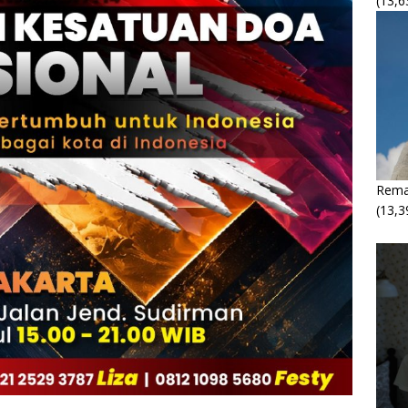
(13,6
Rema
(13,3