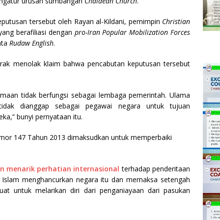
engatur urusan sumbangan
Chaldean Church
.
eputusan tersebut oleh Rayan al-Kildani, pemimpin
Christian
 yang berafiliasi dengan
pro-Iran Popular Mobilization Forces
ata
Rudaw English
.
 Irak menolak klaim bahwa pencabutan keputusan tersebut
amaan tidak berfungsi sebagai lembaga pemerintah. Ulama
 tidak dianggap sebagai pegawai negara untuk tujuan
a,” bunyi pernyataan itu.
mor 147 Tahun 2013 dimaksudkan untuk memperbaiki
n menarik perhatian internasional
terhadap penderitaan
ra Islam menghancurkan negara itu dan memaksa setengah
uat untuk melarikan diri dari penganiayaan dari pasukan