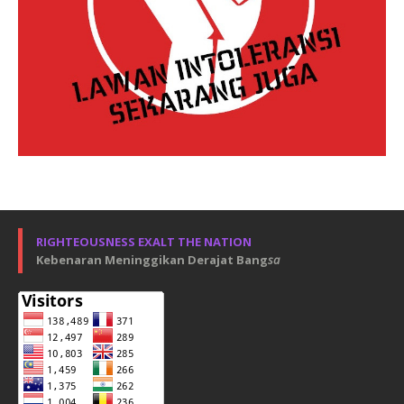
RIGHTEOUSNESS EXALT THE NATION
Kebenaran Meninggikan Derajat Bang
sa