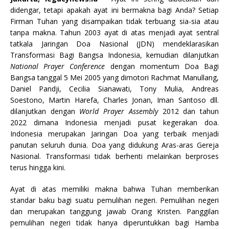
didengar, tetapi apakah ayat ini bermakna bagi Anda? Setiap
Firman Tuhan yang disampaikan tidak terbuang sia-sia atau
tanpa makna. Tahun 2003 ayat di atas menjadi ayat sentral
tatkala Jaringan Doa Nasional (JDN) mendeklarasikan
Transformasi Bagi Bangsa Indonesia, kemudian dilanjutkan
National Prayer Conference
dengan momentum Doa Bagi
Bangsa tanggal 5 Mei 2005 yang dimotori Rachmat Manullang,
Daniel Pandji, Cecilia Sianawati, Tony Mulia, Andreas
Soestono, Martin Harefa, Charles Jonan, Iman Santoso dll.
dilanjutkan dengan
World Prayer Assembly
2012 dan tahun
2022 dimana Indonesia menjadi pusat kegerakan doa.
Indonesia merupakan Jaringan Doa yang terbaik menjadi
panutan seluruh dunia. Doa yang didukung Aras-aras Gereja
Nasional. Transformasi tidak berhenti melainkan berproses
terus hingga kini.
Ayat di atas memiliki makna bahwa Tuhan memberikan
standar baku bagi suatu pemulihan negeri. Pemulihan negeri
dan merupakan tanggung jawab Orang Kristen. Panggilan
pemulihan negeri tidak hanya diperuntukkan bagi Hamba