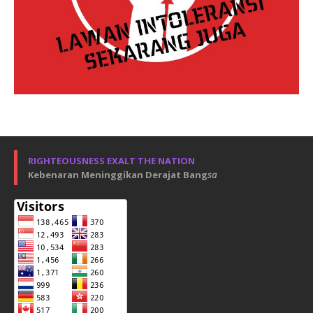
RIGHTEOUSNESS EXALT THE NATION
Kebenaran Meninggikan Derajat Bang
sa