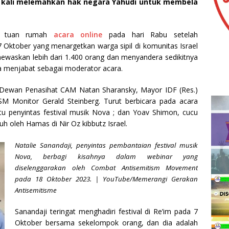
 kali melemahkan hak negara Yahudi untuk membela
di tuan rumah
acara online
pada hari Rabu setelah
Oktober yang menargetkan warga sipil di komunitas Israel
ewaskan lebih dari 1.400 orang dan menyandera sedikitnya
menjabat sebagai moderator acara.
a Dewan Penasihat CAM Natan Sharansky, Mayor IDF (Res.)
M Monitor Gerald Steinberg. Turut berbicara pada acara
atu penyintas festival musik Nova ; dan Yoav Shimon, cucu
h oleh Hamas di Nir Oz kibbutz Israel.
Natalie Sanandaji, penyintas pembantaian festival musik
Nova, berbagi kisahnya dalam webinar yang
diselenggarakan oleh Combat Antisemitism Movement
pada 18 Oktober 2023. | YouTube/Memerangi Gerakan
Antisemitisme
Sanandaji teringat menghadiri festival di Re’im pada 7
Oktober bersama sekelompok orang, dan dia adalah