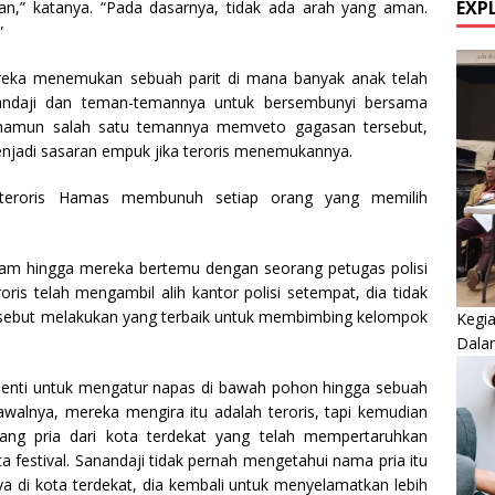
EXP
n,” katanya. “Pada dasarnya, tidak ada arah yang aman.
”
ereka menemukan sebuah parit di mana banyak anak telah
ndaji dan teman-temannya untuk bersembunyi bersama
 namun salah satu temannya memveto gagasan tersebut,
adi sasaran empuk jika teroris menemukannya.
teroris Hamas membunuh setiap orang yang memilih
jam hingga mereka bertemu dengan seorang petugas polisi
oris telah mengambil alih kantor polisi setempat, dia tidak
sebut melakukan yang terbaik untuk membimbing kelompok
Kegi
Dala
henti untuk mengatur napas di bawah pohon hingga sebuah
walnya, mereka mengira itu adalah teroris, tapi kemudian
ng pria dari kota terdekat yang telah mempertaruhkan
festival. Sanandaji tidak pernah mengetahui nama pria itu
 di kota terdekat, dia kembali untuk menyelamatkan lebih