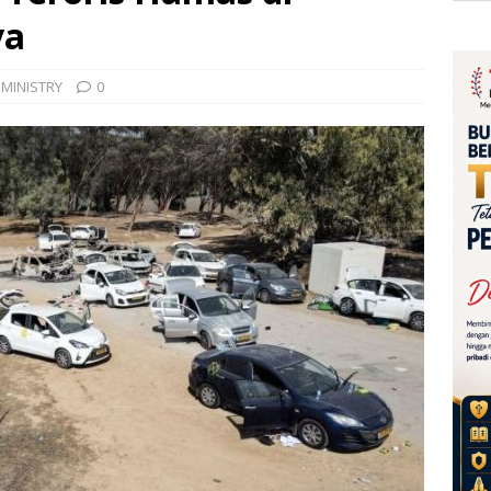
va
MINISTRY
0