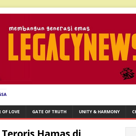
GSA
 OF LOVE
GATE OF TRUTH
UNITY & HARMONY
C
Teroris Hamas di