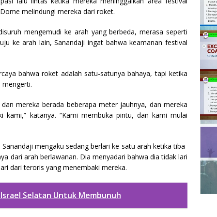
si lalu lintas ketika mereka meninggalkan area festival
n Dome melindungi mereka dari roket.
disuruh mengemudi ke arah yang berbeda, merasa seperti
ju ke arah lain, Sanandaji ingat bahwa keamanan festival
rcaya bahwa roket adalah satu-satunya bahaya, tapi ketika
 mengerti.
ki, dan mereka berada beberapa meter jauhnya, dan mereka
kami,” katanya. “Kami membuka pintu, dan kami mulai
nandaji mengaku sedang berlari ke satu arah ketika tiba-
nya dari arah berlawanan. Dia menyadari bahwa dia tidak lari
ari dari teroris yang menembaki mereka.
Israel Selatan Untuk Membunuh