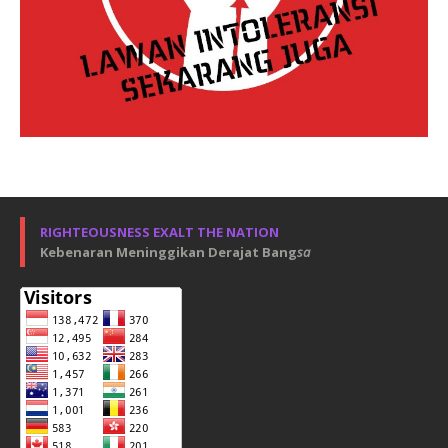
RIGHTEOUSNESS EXALT THE NATION
Kebenaran Meninggikan Derajat Bang
sa