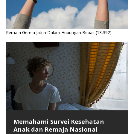
Remaja Gereja Jatuh Dalam Hubungan Bebas
(13,392)
Memahami Survei Kesehatan
Krisis Kesehatan Fisik dan Mental
Kegiatan MKDN Menjadikan Satu
Anak dan Remaja Nasional
Generasi Penerus Bangsa
Gereja-gereja Dalam Doa