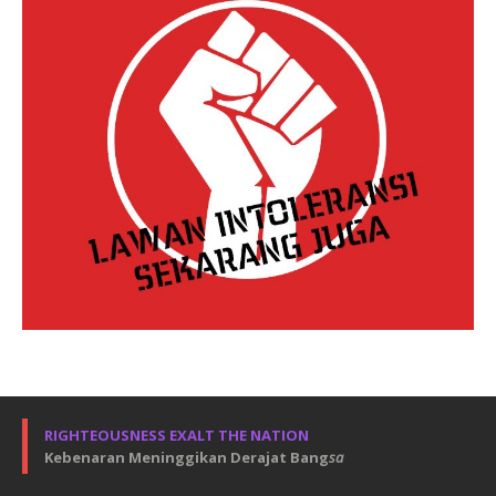
RIGHTEOUSNESS EXALT THE NATION
Kebenaran Meninggikan Derajat Bang
sa