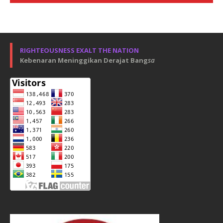
RIGHTEOUSNESS EXALT THE NATION
Kebenaran Meninggikan Derajat Bang
sa