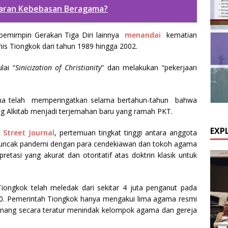
garan Kebebasan Beragama?
pemimpin Gerakan Tiga Diri lainnya
menandai
kematian
nis Tiongkok dari tahun 1989 hingga 2002.
lai “
Sinicization of Christianity
” dan melakukan “pekerjaan
ma telah memperingatkan selama bertahun-tahun bahwa
ang Alkitab menjadi terjemahan baru yang ramah PKT.
EXP
 Street Journal
, pertemuan tingkat tinggi antara anggota
 puncak pandemi dengan para cendekiawan dan tokoh agama
etasi yang akurat dan otoritatif atas doktrin klasik untuk
Tiongkok telah meledak dari sekitar 4 juta penganut pada
020. Pemerintah Tiongkok hanya mengakui lima agama resmi
enang secara teratur menindak kelompok agama dan gereja