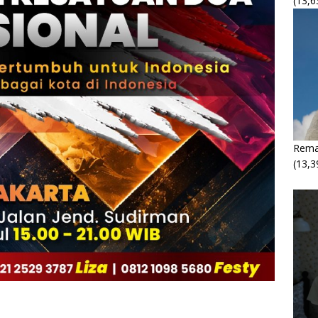
(13,6
Rema
(13,3