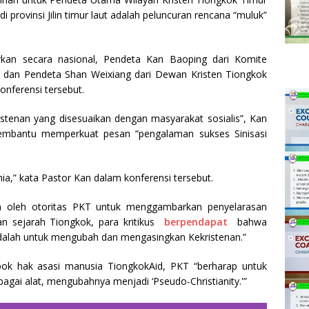
i provinsi Jilin timur laut adalah peluncuran rencana “muluk”
arkan secara nasional, Pendeta Kan Baoping dari Komite
ok dan Pendeta Shan Weixiang dari Dewan Kristen Tiongkok
onferensi tersebut.
stenan yang disesuaikan dengan masyarakat sosialis”, Kan
embantu memperkuat pesan “pengalaman sukses Sinisasi
a,” kata Pastor Kan dalam konferensi tersebut.
akan oleh otoritas PKT untuk menggambarkan penyelarasan
an sejarah Tiongkok, para kritikus
berpendapat
bahwa
 adalah untuk mengubah dan mengasingkan Kekristenan.”
k hak asasi manusia TiongkokAid, PKT “berharap untuk
agai alat, mengubahnya menjadi ‘Pseudo-Christianity.'”