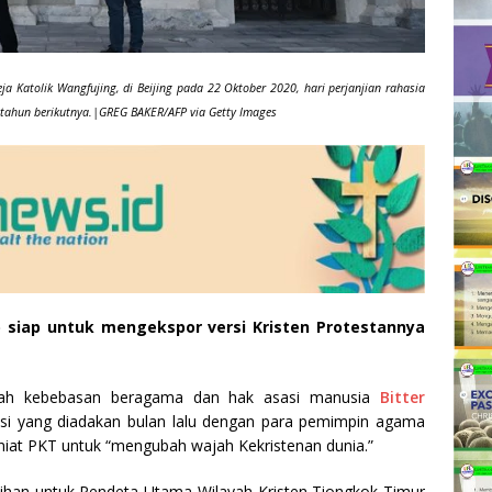
eja Katolik Wangfujing, di Beijing pada 22 Oktober 2020, hari perjanjian rahasia
a tahun berikutnya.|GREG BAKER/AFP via Getty Images
 siap untuk mengekspor versi Kristen Protestannya
ajalah kebebasan beragama dan hak asasi manusia
Bitter
i yang diadakan bulan lalu dengan para pemimpin agama
iat PKT untuk “mengubah wajah Kekristenan dunia.”
tihan untuk Pendeta Utama Wilayah Kristen Tiongkok Timur