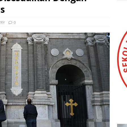
is
TRY
0