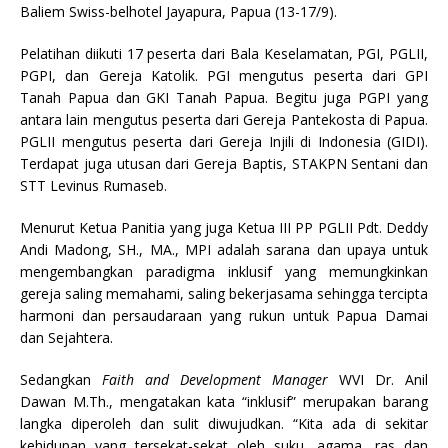
Baliem Swiss-belhotel Jayapura, Papua (13-17/9).
Pelatihan diikuti 17 peserta dari Bala Keselamatan, PGI, PGLII,
PGPI, dan Gereja Katolik. PGI mengutus peserta dari GPI
Tanah Papua dan GKI Tanah Papua. Begitu juga PGPI yang
antara lain mengutus peserta dari Gereja Pantekosta di Papua.
PGLII mengutus peserta dari Gereja Injili di Indonesia (GIDI).
Terdapat juga utusan dari Gereja Baptis, STAKPN Sentani dan
STT Levinus Rumaseb.
Menurut Ketua Panitia yang juga Ketua III PP PGLII Pdt. Deddy
Andi Madong, SH., MA., MPI adalah sarana dan upaya untuk
mengembangkan paradigma inklusif yang memungkinkan
gereja saling memahami, saling bekerjasama sehingga tercipta
harmoni dan persaudaraan yang rukun untuk Papua Damai
dan Sejahtera.
Sedangkan
Faith and Development Manager
WVI Dr. Anil
Dawan M.Th., mengatakan kata “inklusif” merupakan barang
langka diperoleh dan sulit diwujudkan. “Kita ada di sekitar
kehidupan yang tersekat-sekat oleh suku, agama, ras dan