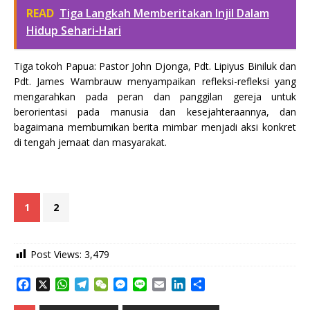
READ
Tiga Langkah Memberitakan Injil Dalam
Hidup Sehari-Hari
Tiga tokoh Papua: Pastor John Djonga, Pdt. Lipiyus Biniluk dan
Pdt. James Wambrauw menyampaikan refleksi-refleksi yang
mengarahkan pada peran dan panggilan gereja untuk
berorientasi pada manusia dan kesejahteraannya, dan
bagaimana membumikan berita mimbar menjadi aksi konkret
di tengah jemaat dan masyarakat.
1
2
Post Views:
3,479
F
X
W
T
W
M
L
E
L
S
a
h
e
e
e
i
m
i
h