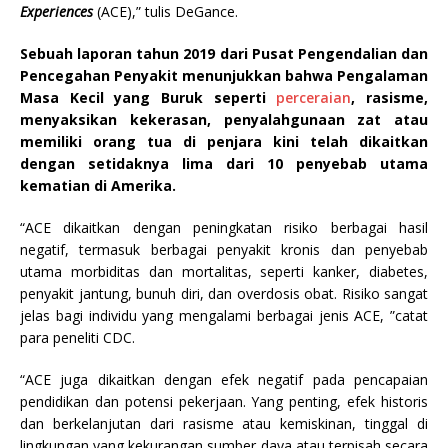
Experiences
(ACE),” tulis DeGance.
Sebuah laporan tahun 2019 dari Pusat Pengendalian dan
Pencegahan Penyakit menunjukkan bahwa Pengalaman
Masa Kecil yang Buruk seperti
perceraian
, rasisme,
menyaksikan kekerasan, penyalahgunaan zat atau
memiliki orang tua di penjara kini telah dikaitkan
dengan setidaknya lima dari 10 penyebab utama
kematian di Amerika.
“ACE dikaitkan dengan peningkatan risiko berbagai hasil
negatif, termasuk berbagai penyakit kronis dan penyebab
utama morbiditas dan mortalitas, seperti kanker, diabetes,
penyakit jantung, bunuh diri, dan overdosis obat. Risiko sangat
jelas bagi individu yang mengalami berbagai jenis ACE, ”catat
para peneliti CDC.
“ACE juga dikaitkan dengan efek negatif pada pencapaian
pendidikan dan potensi pekerjaan. Yang penting, efek historis
dan berkelanjutan dari rasisme atau kemiskinan, tinggal di
lingkungan yang kekurangan sumber daya atau terpisah secara