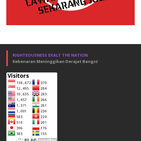
RIGHTEOUSNESS EXALT THE NATION
Kebenaran Meninggikan Derajat Bang
sa