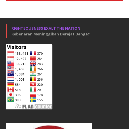
RIGHTEOUSNESS EXALT THE NATION
Kebenaran Meninggikan Derajat Bang
sa