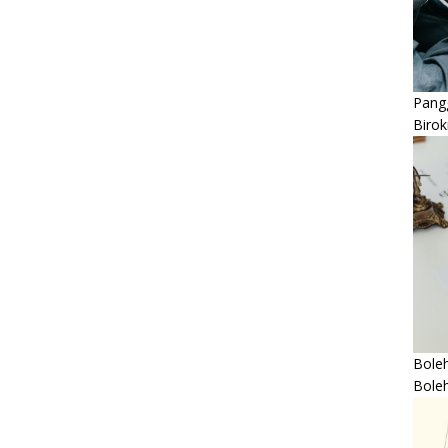
Pangg
Birok
Boleh
Bole