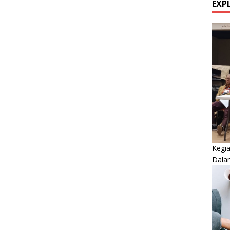
EXP
Kegi
Dala