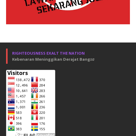
RIGHTEOUSNESS EXALT THE NATION
Kebenaran Meninggikan Derajat Bang
sa