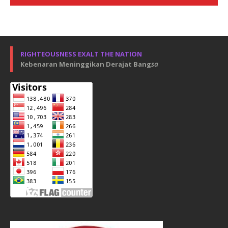
RIGHTEOUSNESS EXALT THE NATION
Kebenaran Meninggikan Derajat Bang
sa