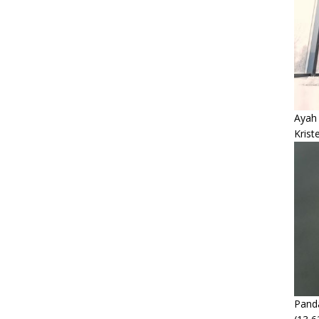
Ayah
Krist
Panda