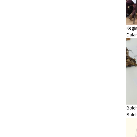
Kegi
Dala
Boleh
Bole