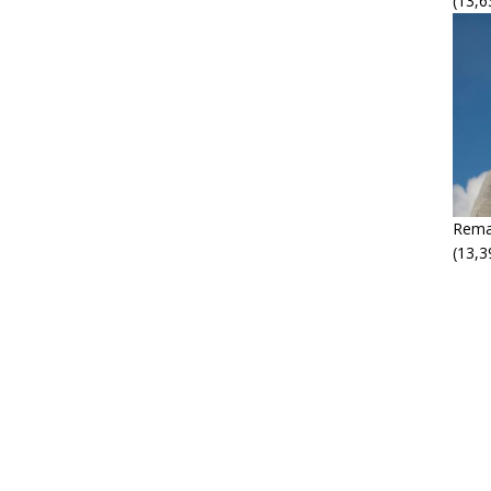
(13,6
Rema
(13,3
M
M
P