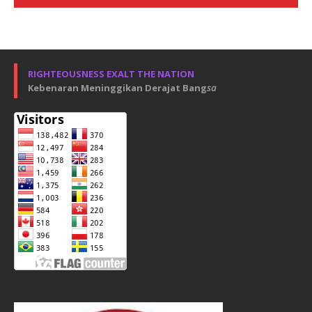
RIGHTEOUSNESS EXALT THE NATION
Kebenaran Meninggikan Derajat Bang
sa