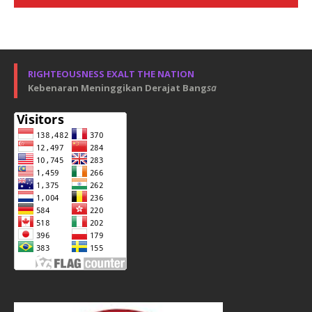
RIGHTEOUSNESS EXALT THE NATION
Kebenaran Meninggikan Derajat Bang
sa