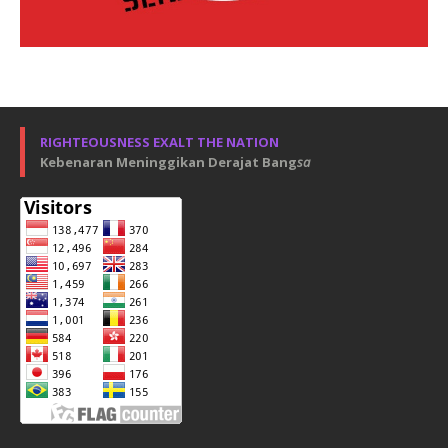
RIGHTEOUSNESS EXALT THE NATION
Kebenaran Meninggikan Derajat Bang
sa