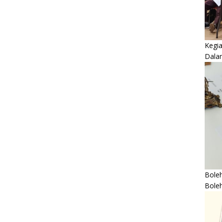
Kegi
Dala
Boleh
Bole