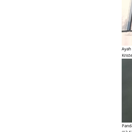
Ayah
Krist
Panda