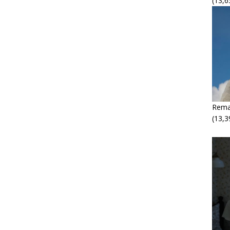
(13,6
Rema
(13,3